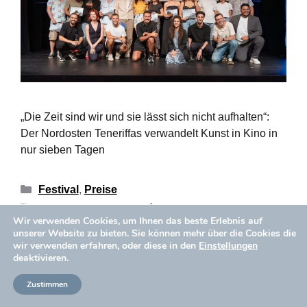
„Die Zeit sind wir und sie lässt sich nicht aufhalten“:
Der Nordosten Teneriffas verwandelt Kunst in Kino in
nur sieben Tagen
Festival
,
Preise
Diario de avisos
,
El Día
,
Jury
,
Nordeste de cine
Wir verwenden Cookies, um Ihnen das beste Erlebnis auf
unserer Website zu bieten. Sie können mehr über die Cookies die
wir verwenden erfahren, oder diese in den
Einstellungen
deaktivieren.
Datenschutzpolitik
Cookies-Politik
Copyright © 2026 Aïda Ballmann
Zustimmen
Rechtlicher Hinweis