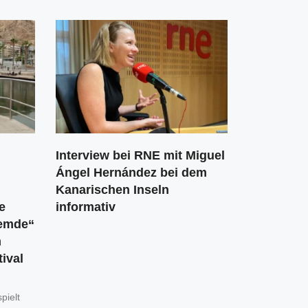
Interview bei RNE mit Miguel
Ángel Hernández bei dem
Kanarischen Inseln
e
informativ
remde“
m
tival
pielt