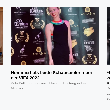
Nominiert als beste Schauspielerin bei
“
der VIFA 2022
w
u
Aïda Ballmann, nominiert für ihre Leistung in Five
Minutes
Di
Le
zu