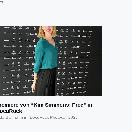
 von
remiere von “Kim Simmons: Free” in
ocuRock
da Ballmann im DocuRock Photocall 2023