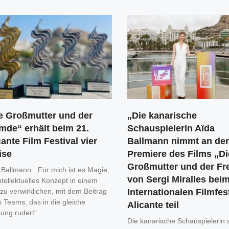
e Großmutter und der
„Die kanarische
mde“ erhält beim 21.
Schauspielerin Aïda
cante Film Festival vier
Ballmann nimmt an der
ise
Premiere des Films „Di
Großmutter und der F
 Ballmann: „Für mich ist es Magie,
von Sergi Miralles bei
ntellektuelles Konzept in einem
 zu verwirklichen, mit dem Beitrag
Internationalen Filmfes
s Teams, das in die gleiche
Alicante teil
tung rudert“
Die kanarische Schauspielerin s