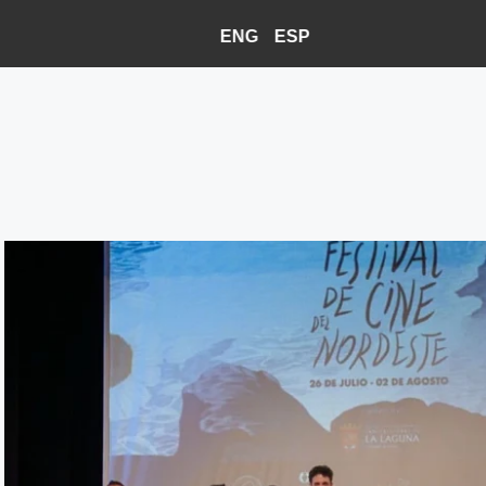
ENG
ESP