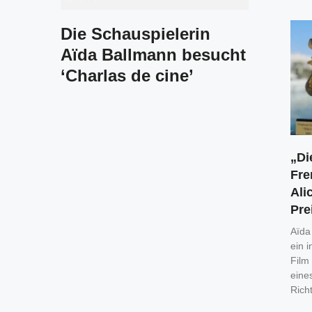
Die Schauspielerin
Aïda Ballmann besucht
‘Charlas de cine’
„Di
Fre
Ali
Pre
Aïda
ein i
Film
eine
Rich