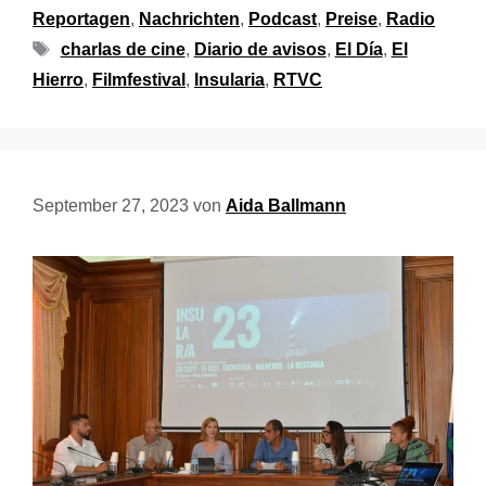
Reportagen
,
Nachrichten
,
Podcast
,
Preise
,
Radio
charlas de cine
,
Diario de avisos
,
El Día
,
El
Hierro
,
Filmfestival
,
Insularia
,
RTVC
September 27, 2023
von
Aida Ballmann