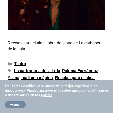
Recetas para el alma, obra de teatro de La carbonería
de la Lola
Teatro
La carbonería de la Lola
,
Paloma Fernández
Yllana
,
realismo mágico
,
Recetas para el alma
Utilizamos cookies para ofrecerte la mejor experiencia en
nuestra web. Puedes aprender más sobre qué cookies utilizamos
o desactivarlas en los
ajustes
.
Política de privacidad
Copyright © 2026 Aïda Ballmann
Aceptar
Política de Cookies
Aviso Legal