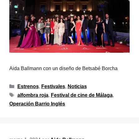
Aida Ballmann con un diseño de Betsabé Borcha
Estrenos
,
Festivales
,
Noticias
alfombra roja
,
Festival de cine de Málaga
,
Operación Barrio Inglés