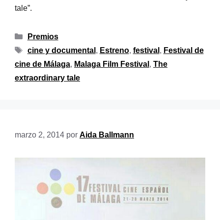
tale”.
Premios
cine y documental
,
Estreno
,
festival
,
Festival de
cine de Málaga
,
Malaga Film Festival
,
The
extraordinary tale
marzo 2, 2014
por
Aida Ballmann