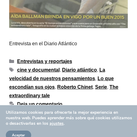
Entrevista en el Diario Atlántico
Entrevistas y reportajes
cine y documental
,
Diario atlántico
,
La
velocidad de nuestros pensamientos
,
Lo que
escondían sus ojos
,
Roberto Chinet
,
Serie
,
The
extraordinary tale
Deja un comentario
Utilizamos cookies para ofrecerte la mejor experiencia en
nuestra web. Puedes aprender más sobre qué cookies utilizamos
o desactivarlas en los
ajustes
.
Política de privacidad
Copyright © 2026 Aïda Ballmann
Aceptar