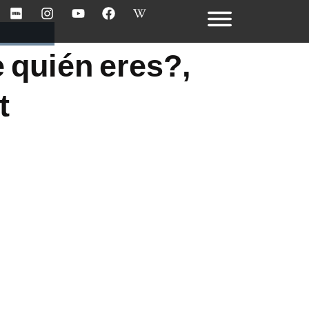
e quién eres?,
t