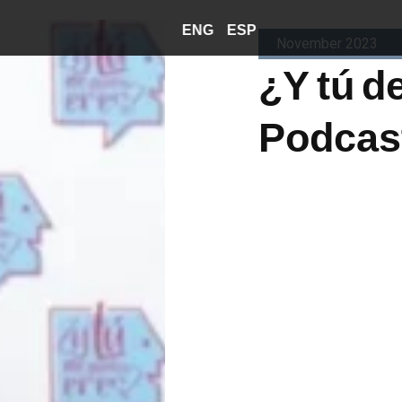
ENG
ESP
November 2023
¿Y tú d
Podcas