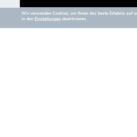
Wir verwenden Cookies, um Ihnen das beste Erlebnis auf un
in den
Einstellungen
deaktivieren.