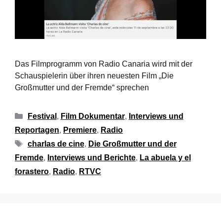
Das Filmprogramm von Radio Canaria wird mit der
Schauspielerin über ihren neuesten Film „Die
Großmutter und der Fremde“ sprechen
Festival
,
Film Dokumentar
,
Interviews und
Reportagen
,
Premiere
,
Radio
charlas de cine
,
Die Großmutter und der
Fremde
,
Interviews und Berichte
,
La abuela y el
forastero
,
Radio
,
RTVC