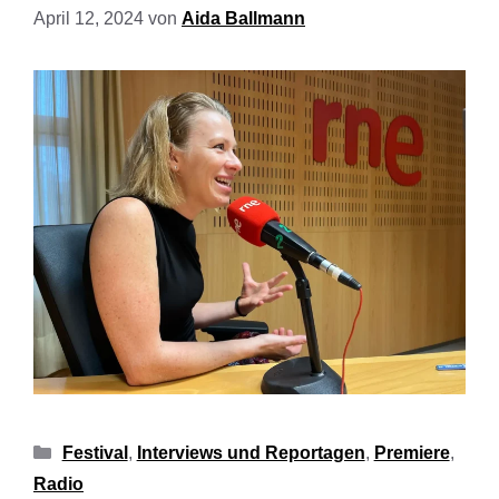
April 12, 2024
von
Aida Ballmann
Festival
,
Interviews und Reportagen
,
Premiere
,
Radio