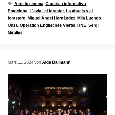
Aire de cinema
,
Canarias informativo
,
Emociona
,
L´avia i el foraster
,
La abuela y el
forastero
,
Miguel Ángel Hernández
,
Mila Luengo
,
Onza
,
Operation Englisches Viertel
,
RNE
,
Sergi
Miralles
März 11, 2024
von
Aida Ballmann