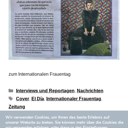
zum Internationalen Frauentag
Interviews und Reportagen
,
Nachrichten
Cover
,
El Día
,
Internationaler Frauentag
,
Zeitung
Schreibe einen Kommentar
Wir verwenden Cookies, um Ihnen das beste Erlebnis auf
unserer Website zu bieten. Sie können mehr über die Cookies die
wir verwenden erfahren, oder diese in den
Einstellungen