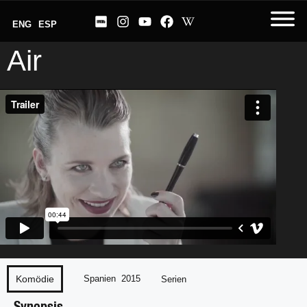
ENG
ESP
Air
Komödie
Spanien
2015
Serien
Synopsis