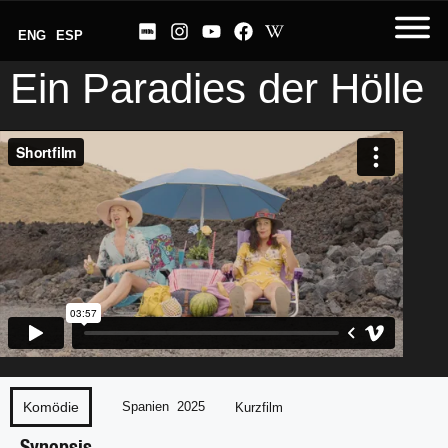
ENG
ESP
Ein Paradies der Hölle
Komödie
Spanien
2025
Kurzfilm
Synopsis