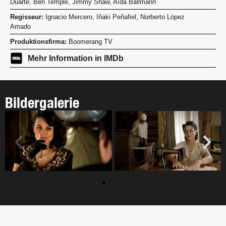
Duarte, Ben Temple, Jimmy Shaw, Aïda Ballmann
Regisseur:
Ignacio Mercero, Iñaki Peñafiel, Norberto López
Amado
Produktionsfirma:
Boomerang TV
Mehr Information in IMDb
Bildergalerie