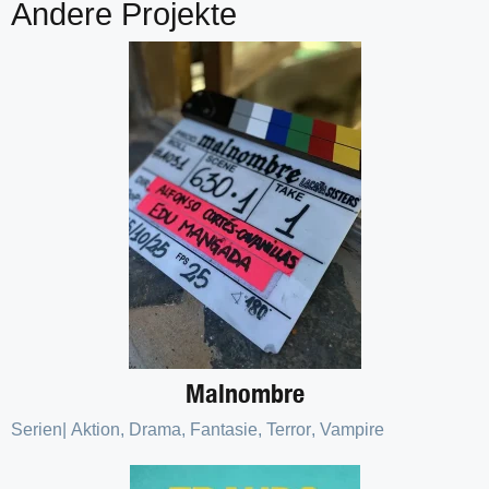
Andere Projekte
Malnombre
Serien
|
Aktion
,
Drama
,
Fantasie
,
Terror
,
Vampire