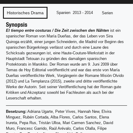
Historisches Drama
Spanien
2013 - 2014
Serien
Synopsis
El tiempo entre costuras / Die Zeit zwischen den Nähten
ist ein
spanischer Roman von María Dueñas, der das Leben von Sira
Quiroga erzählt, einer jungen Schneiderin, die Madrid vor Beginn des
spanischen Bürgerkriegs verlässt und durch eine Laune des
Schicksals gezwungen ist, eine Haute-Couture-Werkstatt in der
Hauptstadt Tetouan zu gründen des damaligen spanischen
Protektorats in Marokko. Der Roman wurde am 9. Juni 2009 über
Temas de Hoy Editorial veröffentlicht und war das erste von María
Dueñas veröffentlichte Werk, Vorgängerin der Romane Misión Olvido
(2012) und La Templanza (2015), zweite und dritte veröffentlichte
Werke der Autorin. Seit seiner Veröffentlichung hat der Roman gute
Kritiken und Akzeptanz sowohl bei Fachleuten als auch bei der
Leserschaft erhalten.
Besetzung:
Adriana Ugarte, Peter Vives, Hannah New, Elvira
Minguez, Rubén Cortada, Alba Flores, Carlos Santos, Elena
Irureta, Pepa Rus, Tristán Ulloa, Mari Carmen Sanchez, David
Muro, Francesc Garrido, Raúl Arévalo, Carlos Olalla, Filipe